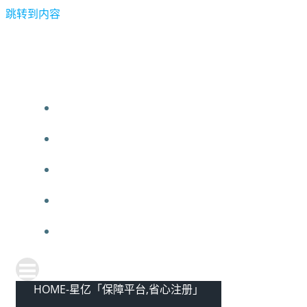
跳转到内容
HOME-星亿「保障平台,省心注册」
首页
关于星亿
新闻动态
项目开发
联系我们
HOME-星亿「保障平台,省心注册」